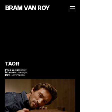
BRAM VAN ROY
TAOR
Productie:
Starboy
Director:
Juan Wyns
DOP:
Bram Van Roy